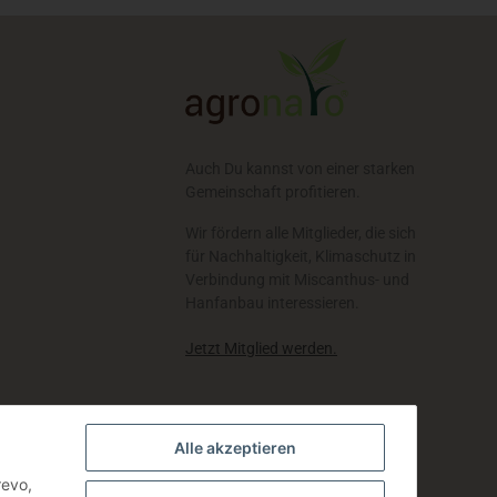
Auch Du kannst von einer starken
Gemeinschaft profitieren.
Wir fördern alle Mitglieder, die sich
für Nachhaltigkeit, Klimaschutz in
Verbindung mit Miscanthus- und
Hanfanbau interessieren.
Jetzt Mitglied werden.
Alle akzeptieren
revo,