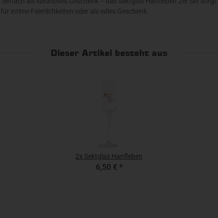
einfach als luxuriöses Geschenk – das Sektglas Hanfleben 2er Set sorgt 
 für intime Feierlichkeiten oder als edles Geschenk.
Dieser Artikel besteht aus
2x
Sektglas Hanfleben
6,50 €
*