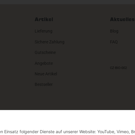
Artikel
Aktuelles
Lieferung
Blog
Sichere Zahlung
FAQ
Gutscheine
Angebote
Neue Artikel
Bestseller
den Einsatz folgender Dienste auf unserer Website: YouTube, Vimeo, B