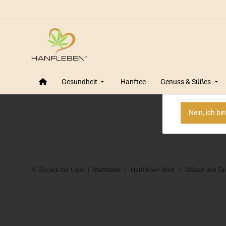
Altersprüf
Wir von Ha
Gesundheit
Hanftee
Genuss & Süßes
Ve
Nein, ich bi
Zurück zur Liste
Startseite
Hanfleben Welt
Gläser und T