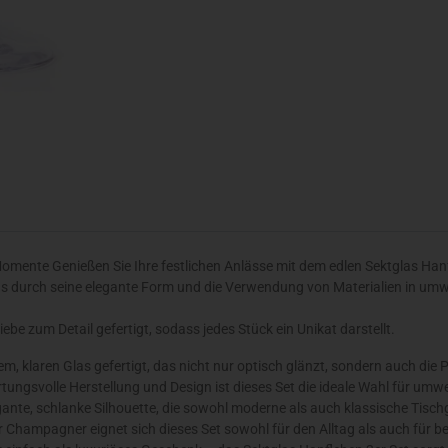
Momente Genießen Sie Ihre festlichen Anlässe mit dem edlen Sektglas Han
 das durch seine elegante Form und die Verwendung von Materialien in um
be zum Detail gefertigt, sodass jedes Stück ein Unikat darstellt.
, klaren Glas gefertigt, das nicht nur optisch glänzt, sondern auch die P
tungsvolle Herstellung und Design ist dieses Set die ideale Wahl für umw
gante, schlanke Silhouette, die sowohl moderne als auch klassische Tisch
r Champagner eignet sich dieses Set sowohl für den Alltag als auch für be