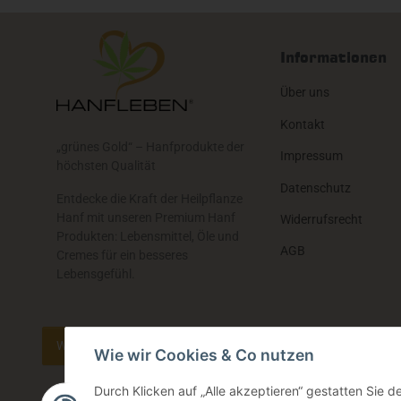
Informationen
Über uns
Kontakt
„grünes Gold“ – Hanfprodukte der
Impressum
höchsten Qualität
Datenschutz
Entdecke die Kraft der Heilpflanze
Hanf mit unseren Premium Hanf
Widerrufsrecht
Produkten: Lebensmittel, Öle und
AGB
Cremes für ein besseres
Lebensgefühl.
Widerrufsbutton
Wie wir Cookies & Co nutzen
Durch Klicken auf „Alle akzeptieren“ gestatten Sie 