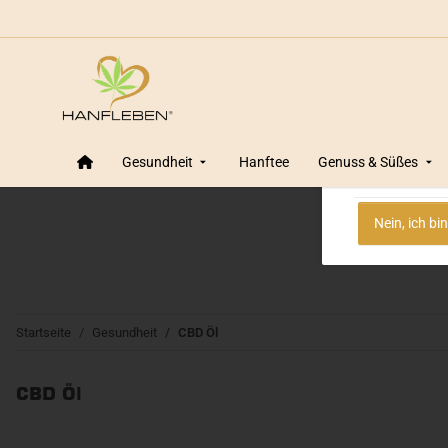
Altersprüf
Wir von Ha
Gesundheit
Hanftee
Genuss & Süßes
Ve
Nein, ich bi
Startseite
Gesundheit
CBD Öl
CBD Öl