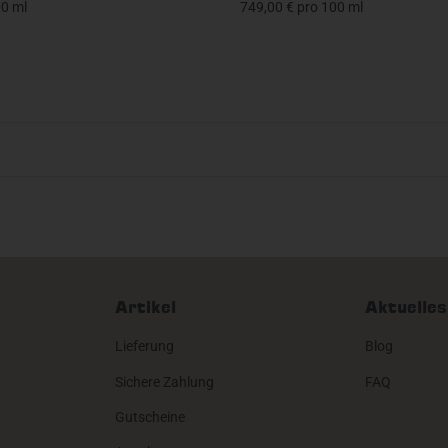
00 ml
749,00 € pro 100 ml
Artikel
Aktuelles
Lieferung
Blog
Sichere Zahlung
FAQ
Gutscheine