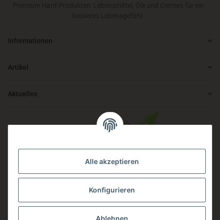
Premium Hanf Produkten: Lebensmittel, Öle und Cremes für ein
besseres Lebensgefühl.
Informationen
Artikel
Aktuelles
Alle akzeptieren
Auch Du kannst von einer starken Gemeinschaft profitieren.
Konfigurieren
Wir fördern alle Mitglieder, die sich für Nachhaltigkeit, Klimaschutz
in Verbindung mit Miscanthus- und Hanfanbau interessieren.
Ablehnen