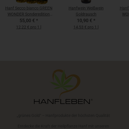
Hanf Secco bianco GREEN
Hanfwein Weißwein
Hanf
WONDER Sonderedition
Goldrausch
WON
11,5% (6 x 0,75 l)
55,00 €
*
10,90 €
*
12,22 € pro 1 l
14,53 € pro 1 l
„grünes Gold“ – Hanfprodukte der höchsten Qualität
Entdecke die Kraft der Heilpflanze Hanf mit unseren