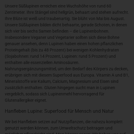
Unsere Süßlupinen erreichen eine Wuchshöhe von rund 60
Zentimeter. Ihre Stängel sind hellgrün, behaart und stehen aufrecht.
Ihre Blüte ist weiß und traubenartig. Sie blüht von Mai bis August.
Unsere Süßlupinen bilden dicht behaarte, gerade Schoten, in denen
sich vier bis sechs Samen befinden – die Lupinenbohnen.
Insbesondere Veganer und Vegetarier sollten sich diese Bohne
genauer ansehen, denn Lupinen haben einen hohen pflanzlichen
Proteingehalt (bis zu 48 Prozent) bei wenigen Kohlenhydraten
(Sojabohnen: rund 14 Prozent, Lupinen: rund 5 Prozent) und
enthalten alle essenziellen Aminosäuren.
Nahrungsergänzungsmittel, um den Bedarf des Körpers zu decken,
erübrigen sich mit diesem Superfood aus Europa. Vitamin A und B1,
Mineralstoffe wie Kalium, Calcium, Magnesium und Eisen sind
zusätzlich enthalten. Gluten hingegen sucht man in Lupinen
vergeblich, sodass sich Lupinenmehl hervorragend für
Glutenallergiker eignet.
Hanfleben Lupine: Superfood für Mensch und Natur
Wir bei Hanfleben setzen auf Nutzpflanzen, die nahezu komplett
genutzt werden können, zum Umweltschutz beitragen und