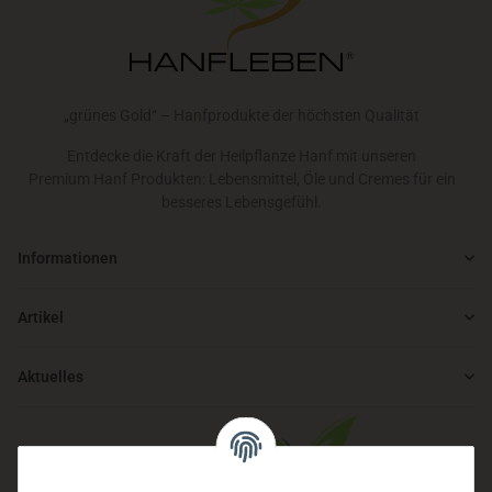
„grünes Gold“ – Hanfprodukte der höchsten Qualität
Entdecke die Kraft der Heilpflanze Hanf mit unseren
Premium Hanf Produkten: Lebensmittel, Öle und Cremes für ein
besseres Lebensgefühl.
Informationen
Artikel
Aktuelles