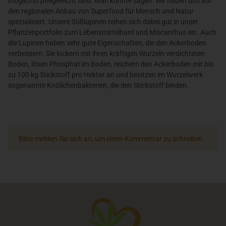
möglichst pflegeleicht sind. Man könnte sagen: Wir haben uns auf
den regionalen Anbau von Superfood für Mensch und Natur
spezialisiert. Unsere Süßlupinen reihen sich dabei gut in unser
Pflanzenportfolio zum Lebensmittelhanf und Miscanthus ein. Auch
die Lupinen haben sehr gute Eigenschaften, die den Ackerboden
verbessern. Sie lockern mit ihren kräftigen Wurzeln verdichteten
Boden, lösen Phosphat im Boden, reichern den Ackerboden mit bis
zu 100 kg Stickstoff pro Hektar an und besitzen im Wurzelwerk
sogenannte Knöllchenbakterien, die den Stickstoff binden.
x
Bitte melden Sie sich an, um einen Kommentar zu schreiben.