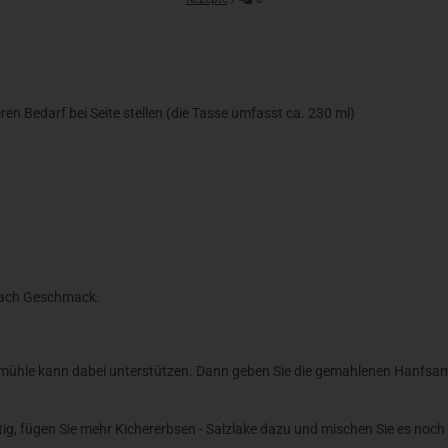
eren Bedarf bei Seite stellen (die Tasse umfasst ca. 230 ml)
 nach Geschmack.
mühle kann dabei unterstützen. Dann geben Sie die gemahlenen Hanfsame
tig, fügen Sie mehr Kichererbsen - Salzlake dazu und mischen Sie es noch 