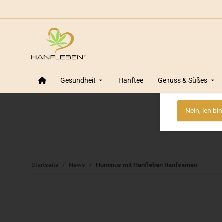
Altersprüf
Wir von Ha
Gesundheit
Hanftee
Genuss & Süßes
Ve
Nein, ich bi
Startseite
News
Hummus mit Hanfleben Hanfsamen