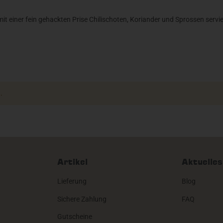
t einer fein gehackten Prise Chilischoten, Koriander und Sprossen servi
.
Artikel
Aktuelles
Lieferung
Blog
Sichere Zahlung
FAQ
Gutscheine