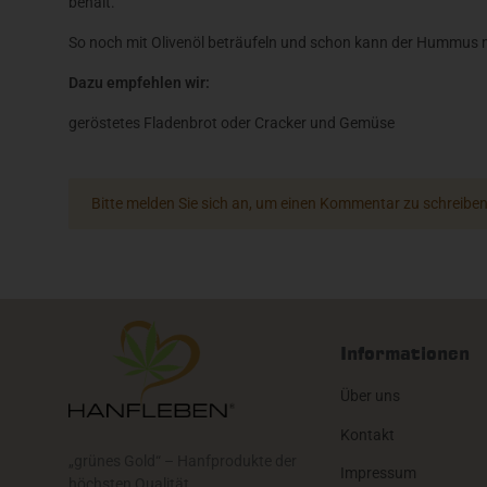
behält.
So noch mit Olivenöl beträufeln und schon kann der Hummus mi
Dazu empfehlen wir:
geröstetes Fladenbrot oder Cracker und Gemüse
x
Bitte melden Sie sich an, um einen Kommentar zu schreiben
Informationen
Über uns
Kontakt
„grünes Gold“ – Hanfprodukte der
Impressum
höchsten Qualität