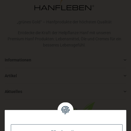
„grünes Gold“ – Hanfprodukte der höchsten Qualität
Entdecke die Kraft der Heilpflanze Hanf mit unseren
Premium Hanf Produkten: Lebensmittel, Öle und Cremes für ein
besseres Lebensgefühl.
Informationen
Artikel
Aktuelles