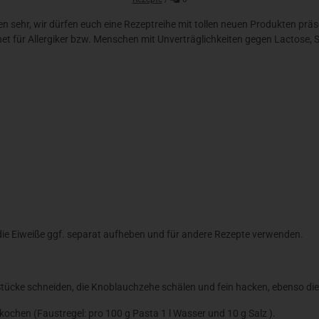
n sehr, wir dürfen euch eine Rezeptreihe mit tollen neuen Produkten prä
gnet für Allergiker bzw. Menschen mit Unverträglichkeiten gegen Lactose, 
d die Eiweiße ggf. separat aufheben und für andere Rezepte verwenden.
 Stücke schneiden, die Knoblauchzehe schälen und fein hacken, ebenso die 
ochen (Faustregel: pro 100 g Pasta 1 l Wasser und 10 g Salz ).