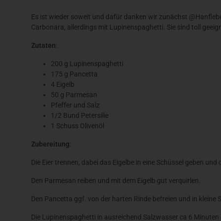
Es ist wieder soweit und dafür danken wir zunächst @Hanflebe
Carbonara, allerdings mit Lupinenspaghetti. Sie sind toll geei
Zutaten
:
200 g Lupinenspaghetti
175 g Pancetta
4 Eigelb
50 g Parmesan
Pfeffer und Salz
1/2 Bund Petersilie
1 Schuss Olivenöl
Zubereitung
:
Die Eier trennen, dabei das Eigelbe in eine Schüssel geben un
Den Parmesan reiben und mit dem Eigelb gut verquirlen.
Den Pancetta ggf. von der harten Rinde befreien und in kleine
Die Lupinenspaghetti in ausreichend Salzwasser ca 6 Minuten k