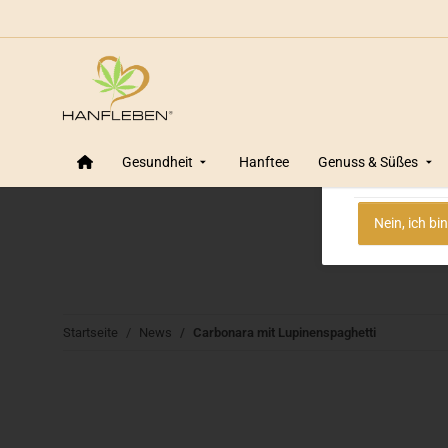
Altersprüf
Wir von Ha
Gesundheit
Hanftee
Genuss & Süßes
Ve
Nein, ich bi
Startseite
News
Carbonara mit Lupinenspaghetti