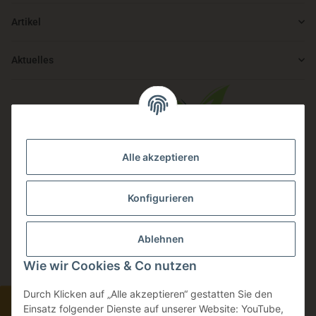
Artikel
Aktuelles
Alle akzeptieren
Auch Du kannst von einer starken Gemeinschaft profitieren.
Konfigurieren
Wir fördern alle Mitglieder, die sich für Nachhaltigkeit, Klimaschutz
in Verbindung mit Miscanthus- und Hanfanbau interessieren.
Ablehnen
Wie wir Cookies & Co nutzen
Jetzt Mitglied werden.
Durch Klicken auf „Alle akzeptieren“ gestatten Sie den
Widerrufsbutton
Einsatz folgender Dienste auf unserer Website: YouTube,