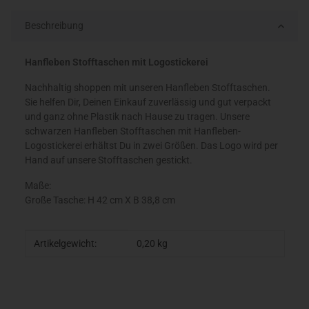
Beschreibung
Hanfleben Stofftaschen mit Logostickerei
Nachhaltig shoppen mit unseren Hanfleben Stofftaschen.
Sie helfen Dir, Deinen Einkauf zuverlässig und gut verpackt
und ganz ohne Plastik nach Hause zu tragen. Unsere
schwarzen Hanfleben Stofftaschen mit Hanfleben-
Logostickerei erhältst Du in zwei Größen. Das Logo wird per
Hand auf unsere Stofftaschen gestickt.
Maße:
Große Tasche: H 42 cm X B 38,8 cm
Produkteigenschaft
Wert
Artikelgewicht:
0,20
kg