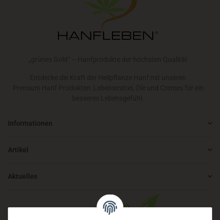
„grünes Gold“ – Hanfprodukte der höchsten Qualität
Entdecke die Kraft der Heilpflanze Hanf mit unseren
Premium Hanf Produkten: Lebensmittel, Öle und Cremes für ein
besseres Lebensgefühl.
Informationen
Artikel
Aktuelles