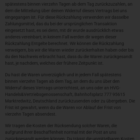
spätestens binnen vierzehn Tagen ab dem Tag zurückzuzahlen, an
dem die Mitteilung über deinen Widerruf dieses Vertrags bei uns
eingegangen ist. Für diese Rückzahlung verwenden wir dasselbe
Zahlungsmittel, das du bei der ursprünglichen Transaktion
eingesetzt hast, es sei denn, mit dir wurde ausdrücklich etwas
anderes vereinbart; in keinem Fall werden dir wegen dieser
Rückzahlung Entgelte berechnet. Wir können die Rückzahlung
verweigern, bis wir die Waren wieder zurückerhalten haben oder bis
du den Nachweis erbracht hast, dass du die Waren zurückgesandt
hast, je nachdem, welches der frühere Zeitpunkt ist.
Du hast die Waren unverzüglich und in jedem Fall spätestens
binnen vierzehn Tagen ab dem Tag, an dem du uns über den
Widerruf dieses Vertrags unterrichtest, an uns oder an HVG-
Handels&Vertriebsgenossenschaft, Bahnhofsplatz 777 95615
Marktredwitz, Deutschland zurückzusenden oder zu übergeben. Die
Frist ist gewahrt, wenn du die Waren vor Ablauf der Frist von
vierzehn Tagen absendest.
Wir tragen die Kosten der Rücksendung solcher Waren, die
aufgrund ihrer Beschaffenheit normal mit der Post an uns
zurückgesandt werden können. Du trägst die unmittelbaren Kosten