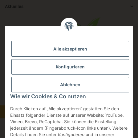
Aktuelles
Alle akzeptieren
Auch Du kannst von einer starken Gemeinschaft profitieren.
Konfigurieren
Wir fördern alle Mitglieder, die sich für Nachhaltigkeit, Klimaschutz
in Verbindung mit Miscanthus- und Hanfanbau interessieren.
Ablehnen
Wie wir Cookies & Co nutzen
Jetzt Mitglied werden.
Durch Klicken auf „Alle akzeptieren“ gestatten Sie den
Widerrufsbutton
Einsatz folgender Dienste auf unserer Website: YouTube,
Vimeo, Brevo, ReCaptcha. Sie können die Einstellung
jederzeit ändern (Fingerabdruck-Icon links unten). Weitere
Details finden Sie unter
Konfigurieren
und in unserer