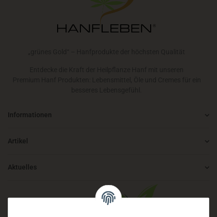
„grünes Gold“ – Hanfprodukte der höchsten Qualität
Entdecke die Kraft der Heilpflanze Hanf mit unseren
Premium Hanf Produkten: Lebensmittel, Öle und Cremes für ein
besseres Lebensgefühl.
Informationen
Artikel
Aktuelles