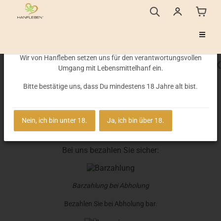
Altersprüfung
Wir von Hanfleben setzen uns für den verantwortungsvollen
x
Versandkostenfrei ab einem Bestellwert von 50,- €
Umgang mit Lebensmittelhanf ein.
Bitte bestätige uns, dass Du mindestens 18 Jahre alt bist.
Startseite
Nein, ich bin unter 18.
Ja, ich bin über 18.
Sichere Zahlung
Bei uns bezahlen Sie sicher:
Barzahlung bei Abholung
Bezahlen Sie bei Abholung bar.