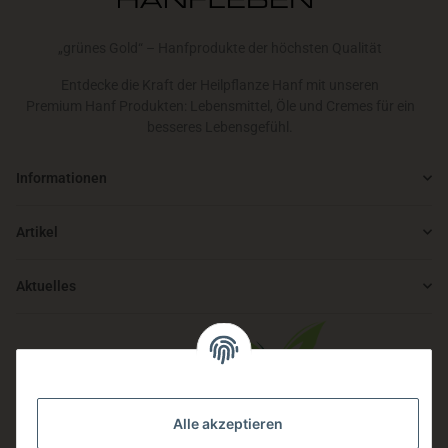
„grünes Gold“ – Hanfprodukte der höchsten Qualität
Entdecke die Kraft der Heilpflanze Hanf mit unseren
Premium Hanf Produkten: Lebensmittel, Öle und Cremes für ein
besseres Lebensgefühl.
Informationen
Artikel
Aktuelles
Alle akzeptieren