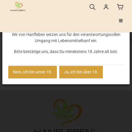
Altersprüfung
Wir von Hanfleben setzen uns für den verantwortungsvollen
x
Versandkostenfrei ab einem Bestellwert von 50,- €
Umgang mit Lebensmittelhanf ein.
Bitte bestätige uns, dass Du mindestens 18 Jahre alt bist.
Startseite
Nein, ich bin unter 18.
Ja, ich bin über 18.